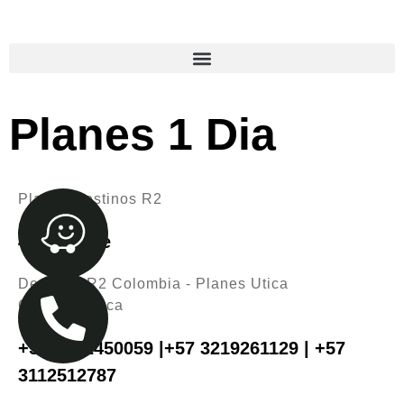
Planes 1 Dia
Planes Destinos R2
4 Available
Destinos R2 Colombia - Planes Utica
Cundinamarca
+57 3202450059 |+57 3219261129 | +57
3112512787