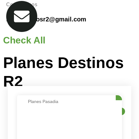
Contactanos
infodestinosr2@gmail.com
Check All
Planes Destinos
R2
Planes Pasadia
VENTA