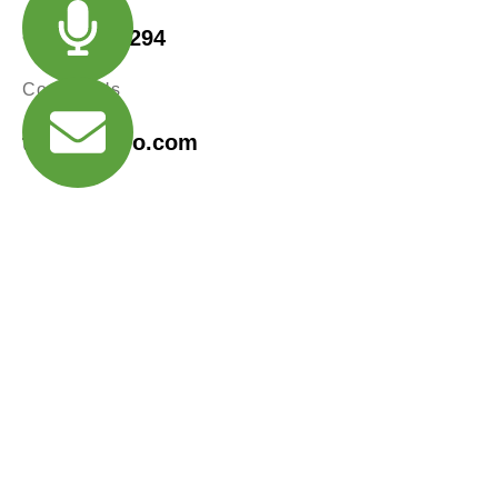
+ 485 257 294
Contact Us
travel@info.com