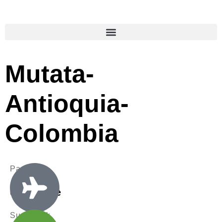
Mutata-
Antioquia-
Colombia
Packages
0 Available
Sue Black